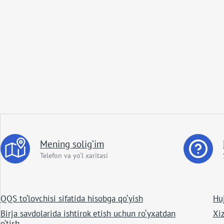
Mening solig‘im
Telefon va yo‘l xaritasi
QQS to‘lovchisi sifatida hisobga qo‘yish
Huj
Birja savdolarida ishtirok etish uchun ro‘yxatdan
Xiz
o‘tish