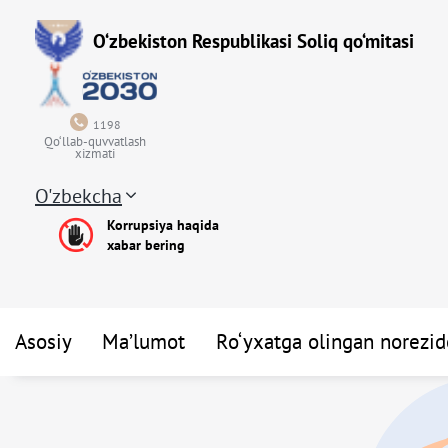
O‘zbekiston Respublikasi Soliq qo‘mitasi
1198
Qo‘llab-quvvatlash
xizmati
O'zbekcha
Korrupsiya haqida
xabar bering
Asosiy
Ma’lumot
Ro‘yxatga olingan norezide