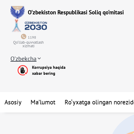
O‘zbekiston Respublikasi Soliq qo‘mitasi
1198
Qo‘llab-quvvatlash
xizmati
O'zbekcha
Korrupsiya haqida
xabar bering
Asosiy
Ma’lumot
Ro‘yxatga olingan norezide