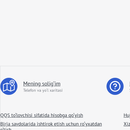
Mening solig‘im
Telefon va yo‘l xaritasi
QQS to‘lovchisi sifatida hisobga qo‘yish
Huj
Birja savdolarida ishtirok etish uchun ro‘yxatdan
Xiz
o‘tish